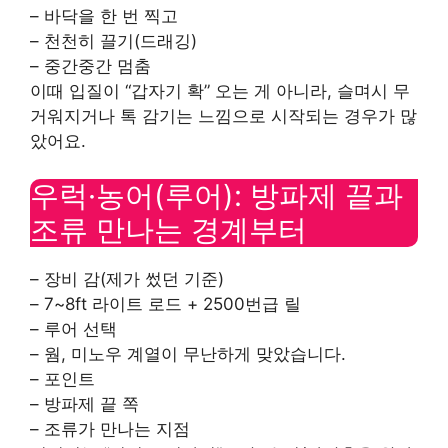
– 바닥을 한 번 찍고
– 천천히 끌기(드래깅)
– 중간중간 멈춤
이때 입질이 “갑자기 확” 오는 게 아니라, 슬며시 무
거워지거나 톡 감기는 느낌으로 시작되는 경우가 많
았어요.
우럭·농어(루어): 방파제 끝과
조류 만나는 경계부터
– 장비 감(제가 썼던 기준)
– 7~8ft 라이트 로드 + 2500번급 릴
– 루어 선택
– 웜, 미노우 계열이 무난하게 맞았습니다.
– 포인트
– 방파제 끝 쪽
– 조류가 만나는 지점