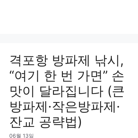
격포항 방파제 낚시,
“여기 한 번 가면” 손
맛이 달라집니다 (큰
방파제·작은방파제·
잔교 공략법)
06월 13일