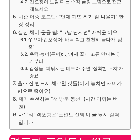
갑오징어 노릴 때는 수직 폴링 느낌으로 접근
해보세요
시즌 어종 로드맵: “언제 가면 뭐가 잘 나올까” 한
장 정리
실전 채비·운용 팁: “그냥 던지면” 아쉬운 이유
쭈꾸미·갑오징어: 바닥 찍고 천천히 끌다가 ‘멈
춤’
우럭·농어(루어): 방파제 끝과 조류 만나는 경
계부터
감성돔: 찌낚시는 테트라 주변 ‘정확한 위치’가
중요
출조 전 반드시 체크할 것들(이거 놓치면 재미가
반으로 줄어요)
제가 추천하는 “첫 방문 동선” (시간 아끼는 버
전)
마무리: 격포항은 ‘포인트 선택’이 곧 낚시 실력
입니다