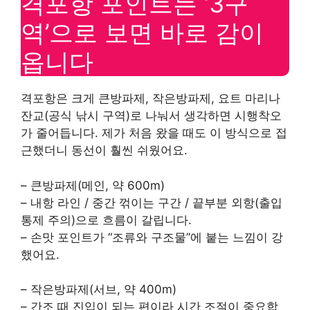
격포항 포인트는 ‘3구
역’으로 보면 바로 감이
옵니다
격포항은 크게 큰방파제, 작은방파제, 요트 마리나
잔교(공식 낚시 구역)로 나눠서 생각하면 시행착오
가 줄어듭니다. 제가 처음 왔을 때도 이 방식으로 접
근했더니 동선이 훨씬 쉬웠어요.
– 큰방파제(메인, 약 600m)
– 내항 라인 / 중간 꺾이는 구간 / 끝부분 외항(출입
통제 주의)으로 흐름이 갈립니다.
– 손맛 포인트가 “조류와 구조물”에 붙는 느낌이 강
했어요.
– 작은방파제(서브, 약 400m)
– 간조 때 진입이 되는 편이라 시간 조절이 중요합