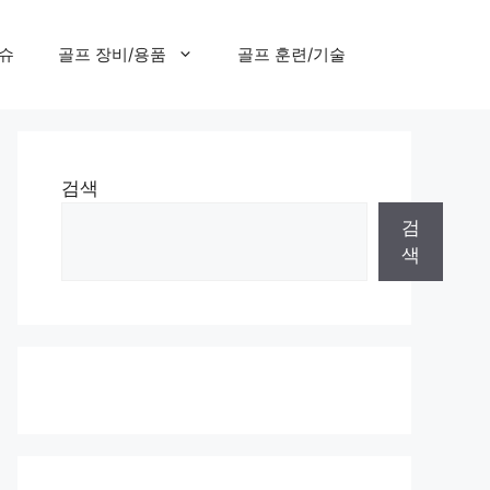
이슈
골프 장비/용품
골프 훈련/기술
검색
검
색