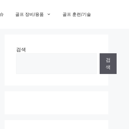
이슈
골프 장비/용품
골프 훈련/기술
검색
검
색