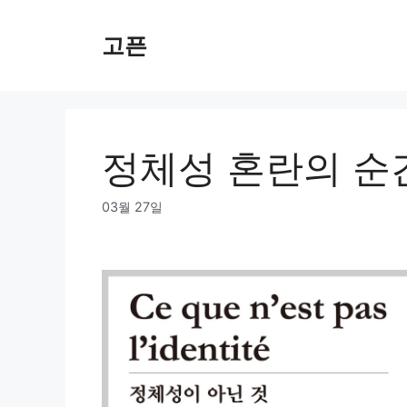
Skip
to
고픈
content
정체성 혼란의 순
03월 27일