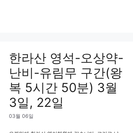
한라산 영석-오상약-
난비-유림무 구간(왕
복 5시간 50분) 3월
3일, 22일
03월 06일