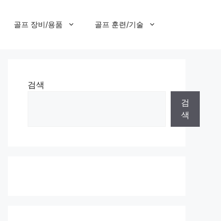
골프 장비/용품
골프 훈련/기술
검색
검
색