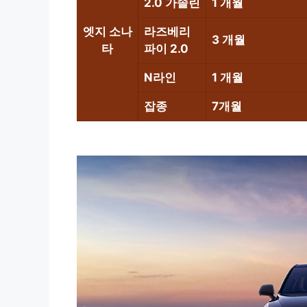
2.0 가솔린
1 개월
엣지 소나
라즈베리
3 개월
타
파이 2.0
N라인
1 개월
잡종
7개월