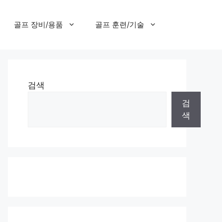
골프 장비/용품
골프 훈련/기술
검색
검
색