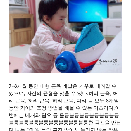
7-8개월 동안 대형 근육 개발은 거꾸로 내려갈 수
있으며, 자신의 균형을 맞출 수 있다.허리 근육, 허
리 근육, 허리 근육, 허리 근육, 다리 둘 모두 8개월
동안 기어와 조정 방법을 배울 수 있는 기초이다.이
번에는 베개와 담요 등 울퉁불퉁불퉁불퉁불퉁불퉁
불퉁불퉁불퉁불퉁불퉁불퉁불퉁불퉁한 곡선을 만든
다.나는 9개월 동안 혼자 앉아서 놀리지 않는 작은