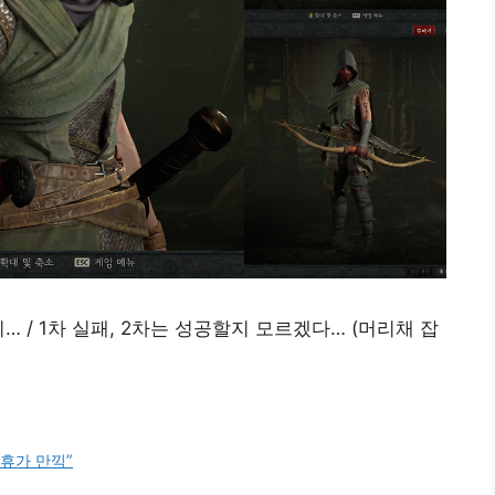
 / 1차 실패, 2차는 성공할지 모르겠다… (머리채 잡
봄휴가 만끽”