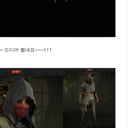
드디어 뵙네요~~~! ! !