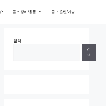
이슈
골프 장비/용품
골프 훈련/기술
검색
검
색