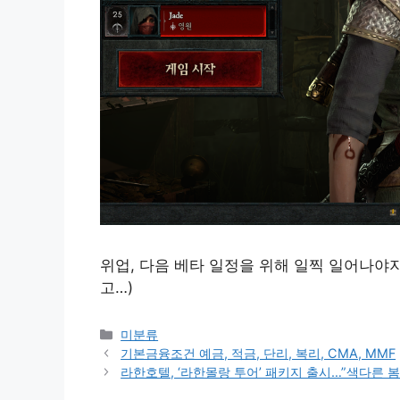
위업, 다음 베타 일정을 위해 일찍 일어나야지…
고…)
Categories
미분류
기본금융조건 예금, 적금, 단리, 복리, CMA, MMF
라한호텔, ‘라한몰랑 투어’ 패키지 출시…”색다른 