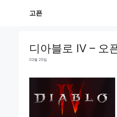
Skip
to
고픈
content
디아블로 IV – 오
03월 20일