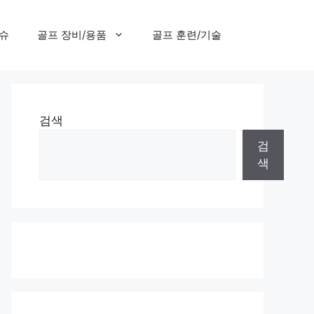
이슈
골프 장비/용품
골프 훈련/기술
검색
검
색