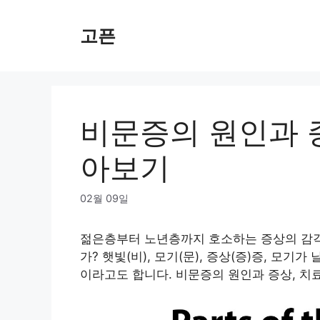
Skip
to
고픈
content
비문증의 원인과 증
아보기
02월 09일
젊은층부터 노년층까지 호소하는 증상의 감각
가? 햇빛(비), 모기(문), 증상(증)증, 
이라고도 합니다. 비문증의 원인과 증상, 치