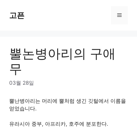
Skip
to
고픈
Menu
content
뿔논병아리의 구애
무
03월 28일
뿔난병아리는 머리에 뿔처럼 생긴 깃털에서 이름을
얻었습니다.
유라시아 중부, 아프리카, 호주에 분포한다.