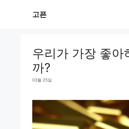
Skip
to
고픈
content
우리가 가장 좋아
까?
03월 25일