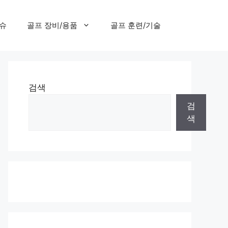
이슈
골프 장비/용품
골프 훈련/기술
검색
검
색