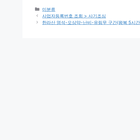
Categories
미분류
사업자등록번호 조회 > 사기조심
한라산 영석-오상약-난비-유림무 구간(왕복 5시간 50