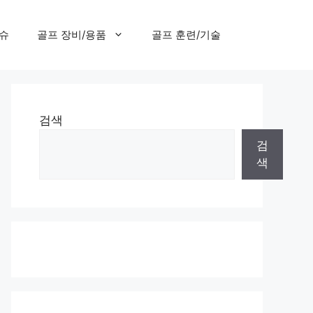
이슈
골프 장비/용품
골프 훈련/기술
검색
검
색