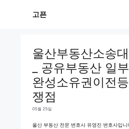
Skip
to
고픈
content
울산부동산소송대
_ 공유부동산 일
완성소유권이전등기
쟁점
05월 25일
울산 부동산 전문 변호사 유영진 변호사입니