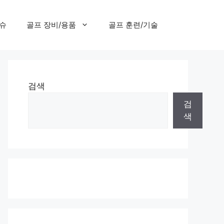
이슈
골프 장비/용품
골프 훈련/기술
검색
검
색