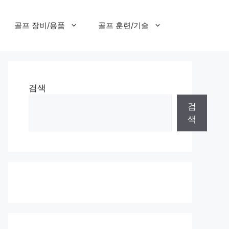
골프 장비/용품
골프 훈련/기술
검색
검
색