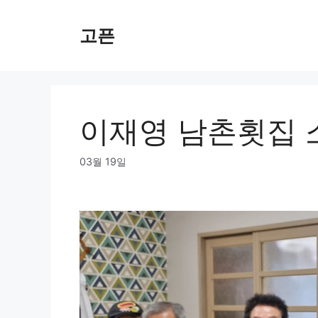
Skip
to
고픈
content
이재영 남촌횟집 
03월 19일