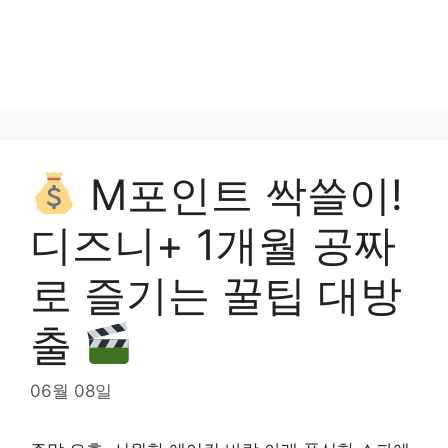
M포인트 싹쓸이!
디즈니+ 1개월 공짜
로 즐기는 꿀팁 대방
출
06월 08일