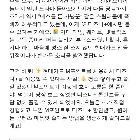
주말 오후, 시원한 에어컨 바람 아래 푹신한 소파에
늘어져 밀린 드라마 몰아보기! 이거 다들 공감하시
죠? 저 역시 “메스를 든 사냥꾼” 같은 스릴러물에 푹
빠져 허우적대고 있는데, 이게 또 디즈니+에서만 볼
수 있다는 거예요.
이미 티빙, 웨이브, 넷플릭스
는 구독 중이라 더는 늘리기 부담스러웠던 찰나, 혹
시나 하는 마음에 평소 잘 쓰지 않던 현대카드 앱을
뒤적이다가 반가운 소식을 발견했답니다.
그건 바로!
현대카드 M포인트를 사용해서 디즈
니+를 이용할 수 있다는 사실!
평소 쌓아두고 쓸
일 없었던 M포인트가 이렇게 효자 노릇을 할 줄이
야. 덕분에 당장 보고 싶었던 디즈니+ 콘텐츠를 부
담 없이 즐길 수 있게 되었어요. 오늘은 제가 직접
경험하고 느낀 M포인트로 디즈니+ 할인받고, 원하
는 콘텐츠 마음껏 즐기는 방법을 생생하게 알려드릴
게요!