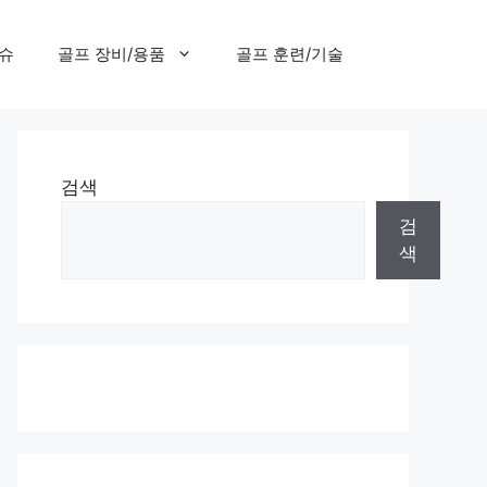
이슈
골프 장비/용품
골프 훈련/기술
검색
검
색