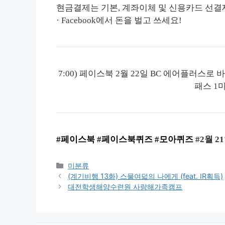
현금결제는 기본, 계좌이체 및 신용카드 선결
· Facebook에서 돈을 벌고 쓰세요!
7:00) 페이스북 2월 22일 BC 에어플러스
패스 1
#페이스북
#페이스북퀴즈 #모아퀴즈
#2월 2
Categories
미분류
(계기비행 13화) 스물여덟의 나에게 (feat. IR획득)
대전학생해양수련원 사랑해가족캠프