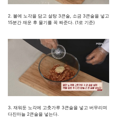
2. 볼에 노각을 담고 설탕 3큰술, 소금 3큰술을 넣고
15분간 재운 후 물기를 꼭 짜준다. (1로 기준)
3. 재워둔 노각에 고춧가루 3큰술을 넣고 버무리며
다진마늘 2큰술을 넣는다.