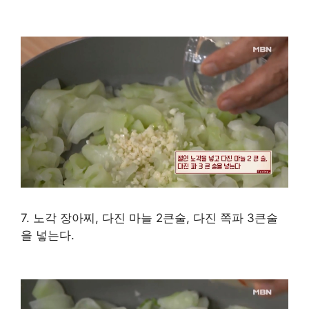
7. 노각 장아찌, 다진 마늘 2큰술, 다진 쪽파 3큰술
을 넣는다.