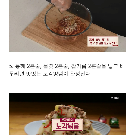
5. 통깨 2큰술, 물엿 2큰술, 참기름 2큰술을 넣고 버
무리면 맛있는 노각양념이 완성된다.