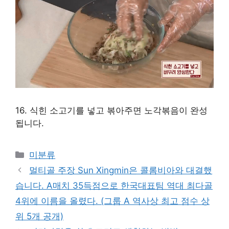
16. 식힌 소고기를 넣고 볶아주면 노각볶음이 완성
됩니다.
Categories
미분류
멀티골 주장 Sun Xingmin은 콜롬비아와 대결했
습니다. A매치 35득점으로 한국대표팀 역대 최다골
4위에 이름을 올렸다. (그룹 A 역사상 최고 점수 상
위 5개 공개)