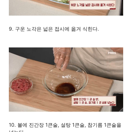
9. 구운 노각은 넓은 접시에 옮겨 식힌다.
10. 볼에 진간장 1큰술, 설탕 1큰술, 참기름 1큰술을