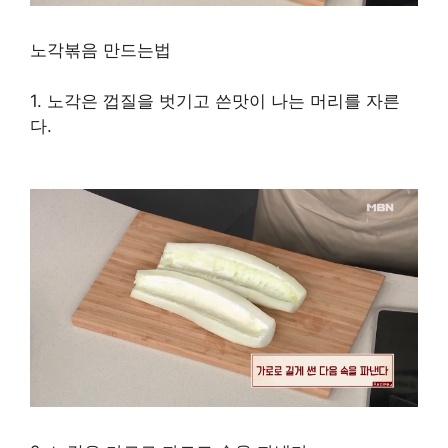
노각볶음 만드는법
1. 노각은 껍질을 벗기고 쓴맛이 나는 머리를 자른
다.