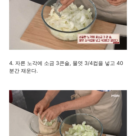
4. 자른 노각에 소금 3큰술, 물엿 3/4컵을 넣고 40
분간 재운다.