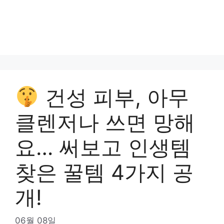
건성 피부, 아무
클렌저나 쓰면 망해
요… 써보고 인생템
찾은 꿀템 4가지 공
개!
06월 08일