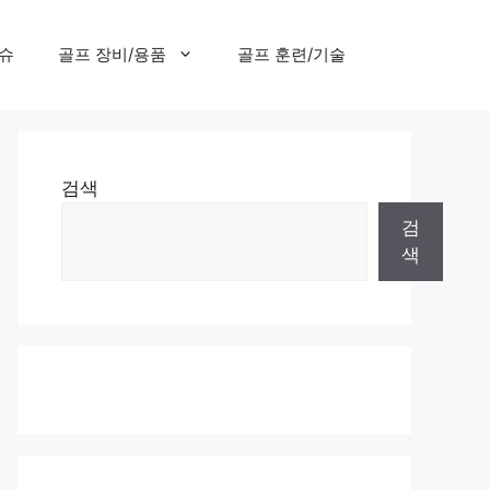
이슈
골프 장비/용품
골프 훈련/기술
검색
검
색